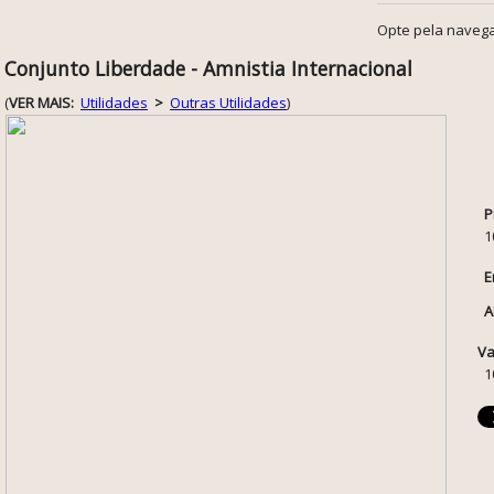
Opte pela navega
Conjunto Liberdade - Amnistia Internacional
(
VER MAIS:
Utilidades
>
Outras Utilidades
)
P
1
E
A
Va
1