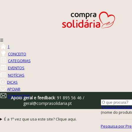
☰
|
CONCEITO
CATEGORIAS
EVENTOS
NOTÍCIAS
DICAS
APOIAR
CONTACTOS
Apoio geral e feedback
: 91 895 56 46 /
geral@comprasolidaria.pt
Pesquisa Avançada
(nome do produto,
É a 1ª vez que usa este site? Clique aqui.
Pesquisa por Pre