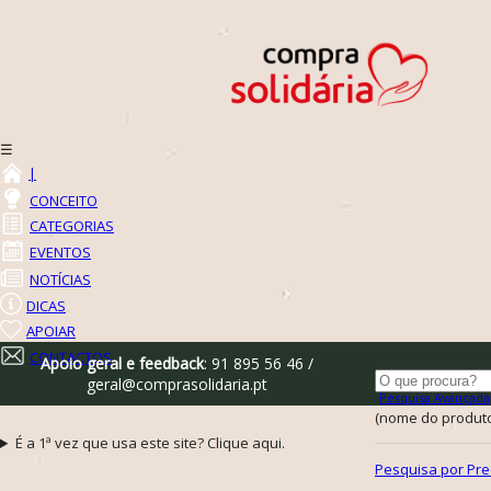
☰
|
CONCEITO
CATEGORIAS
EVENTOS
NOTÍCIAS
DICAS
APOIAR
CONTACTOS
Apoio geral e feedback
: 91 895 56 46 /
geral@comprasolidaria.pt
Pesquisa Avançada
(nome do produto,
É a 1ª vez que usa este site? Clique aqui.
Pesquisa por Pre