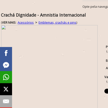
Opte pela navega
Crachá Dignidade - Amnistia Internacional
(
VER MAIS:
Acessórios
>
Emblemas, crachás e pins
)
P
1
E
A
Va
1