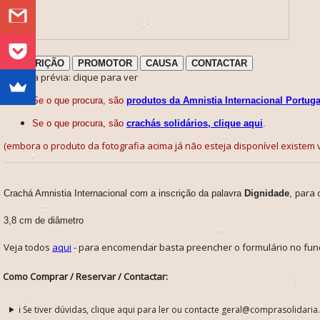
DESCRIÇÃO
PROMOTOR
CAUSA
CONTACTAR
ℹ️ Nota prévia: clique para ver
Se o que procura, são
produtos da Amnistia Internacional Portuga
Se o que procura, são
crachás solidários, clique aqui
.
(embora o produto da fotografia acima já não esteja disponível existem v
ara 
Crachá Amnistia Internacional com a inscrição da palavra
Dignidade
, p
3,8 cm de diâmetro
Veja todos
aqui
- para encomendar basta preencher o formulário no fun
Como Comprar / Reservar / Contactar:
ℹ️ Se tiver dúvidas, clique aqui para ler ou contacte geral@comprasolidaria