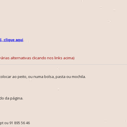
l, clique aqui
.
árias alternativas clicando nos links acima)
colocar ao peito, ou numa bolsa, pasta ou mochila.
do da página.
.pt ou 91 895 56 46