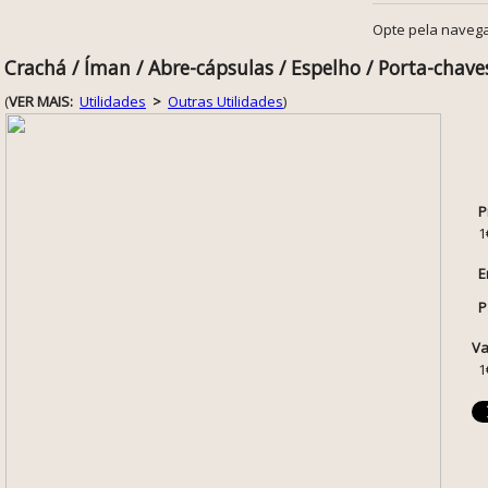
Opte pela navega
Crachá / Íman / Abre-cápsulas / Espelho / Porta-chaves
(
VER MAIS:
Utilidades
>
Outras Utilidades
)
P
1
E
P
Va
1