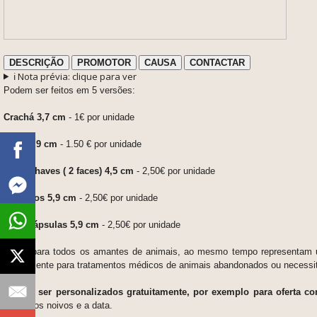
DESCRIÇÃO
PROMOTOR
CAUSA
CONTACTAR
ℹ️ Nota prévia: clique para ver
Podem ser feitos em 5 versões:
Crachá 3,7 cm
- 1€ por unidade
Íman 5,9 cm
- 1.50 € por unidade
Porta chaves ( 2 faces) 4,5 cm
- 2,50€ por unidade
Espelhos 5,9 cm
- 2,50€ por unidade
Abre Cápsulas 5,9 cm
- 2,50€ por unidade
Ideais para todos os amantes de animais, ao mesmo tempo representam um
inteiramente para tratamentos médicos de animais abandonados ou necess
Podem ser personalizados gratuitamente, por exemplo para oferta 
nome dos noivos e a data.