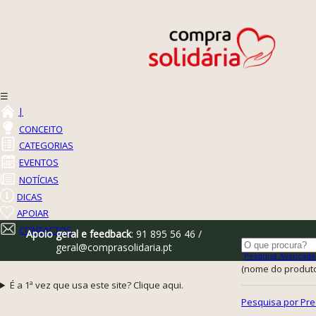
☰
|
CONCEITO
CATEGORIAS
EVENTOS
NOTÍCIAS
DICAS
APOIAR
CONTACTOS
Apoio geral e feedback
: 91 895 56 46 /
geral@comprasolidaria.pt
Pesquisa Avançada
(nome do produto,
É a 1ª vez que usa este site? Clique aqui.
Pesquisa por Pre