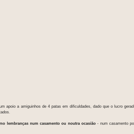
 apoio a amiguinhos de 4 patas em dificuldades, dado que o lucro gerado
itados.
como lembranças num casamento ou noutra ocasião
- num casamento po