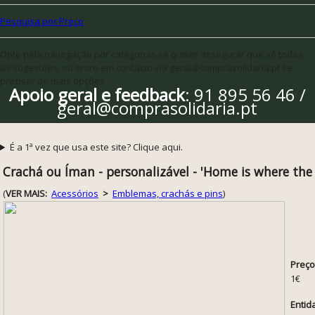
Pesquisa por Preço
Opte pela navegação por categorias se quiser assegurar que vê todas
as sugestões, ou entre em contacto via geral@comprasolidaria.pt se
precisar de mais opções
Apoio geral e feedback
: 91 895 56 46 /
geral@comprasolidaria.pt
É a 1ª vez que usa este site? Clique aqui.
Crachá ou Íman - personalizável - 'Home is where the 
(
VER MAIS:
Acessórios
>
Emblemas, crachás e pins
)
Preço
1€
Entid