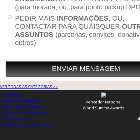
VER TODAS AS CATEGORIAS >>
Contactos
Termos e Condições
Vencedor Nacional
Política de Privacidade
World Summit Awards
Registo de Organizações
Testemunhos
p
Parcerias e Agradecimentos