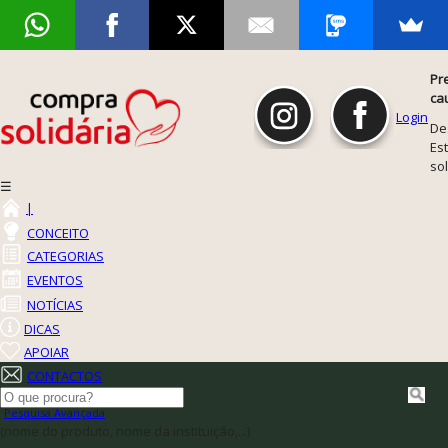
Pr
ca
Login
De
Est
so
☰
|
CONCEITO
CATEGORIAS
EVENTOS
NOTÍCIAS
DICAS
APOIAR
CONTACTOS
Pesquisa Avançada
(nome do produto, nome da instituição,...)