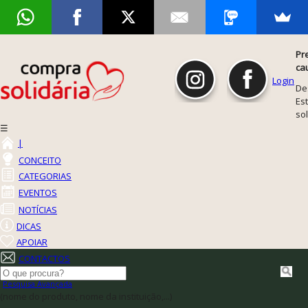
Pr
ca
Login
De
Est
so
☰
|
CONCEITO
CATEGORIAS
EVENTOS
NOTÍCIAS
DICAS
APOIAR
CONTACTOS
Pesquisa Avançada
(nome do produto, nome da instituição,...)