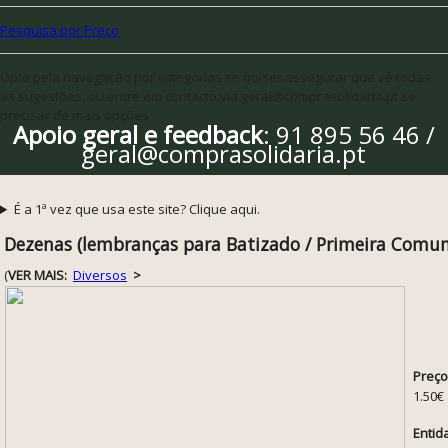
Pesquisa por Preço
Opte pela navegação por categorias se quiser assegurar que vê todas
as sugestões, ou entre em contacto via geral@comprasolidaria.pt se
precisar de mais opções
Apoio geral e feedback
: 91 895 56 46 /
geral@comprasolidaria.pt
É a 1ª vez que usa este site? Clique aqui.
Dezenas (lembranças para Batizado / Primeira Comu
(
VER MAIS:
Diversos
>
Preço
1.50€
Entid