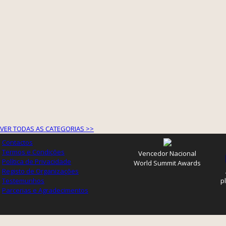
VER TODAS AS CATEGORIAS >>
Contactos
Termos e Condições
Vencedor Nacional
Política de Privacidade
World Summit Awards
Registo de Organizações
Testemunhos
p
Parcerias e Agradecimentos