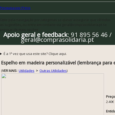
Pesquisa por Preço
Opte pela navegação por categorias se quiser assegurar que vê todas
as sugestões, ou entre em contacto via geral@comprasolidaria.pt se
precisar de mais opções
Apoio geral e feedback
: 91 895 56 46 /
geral@comprasolidaria.pt
É a 1ª vez que usa este site? Clique aqui.
Espelho em madeira personalizável (lembrança para 
(
VER MAIS:
Utilidades
>
Outras Utilidades
)
Preço
2.40€
Entid