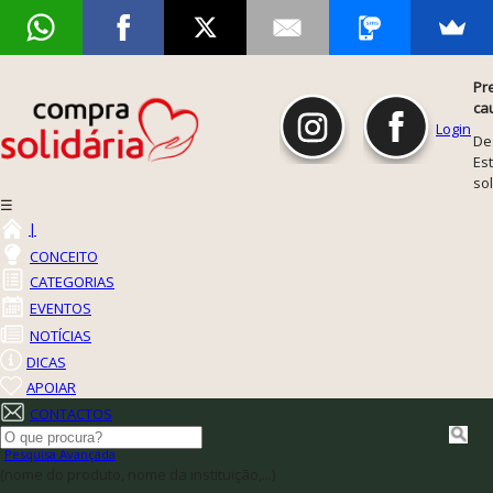
Pr
ca
Login
De
Est
so
☰
|
CONCEITO
CATEGORIAS
EVENTOS
NOTÍCIAS
DICAS
APOIAR
CONTACTOS
Pesquisa Avançada
(nome do produto, nome da instituição,...)