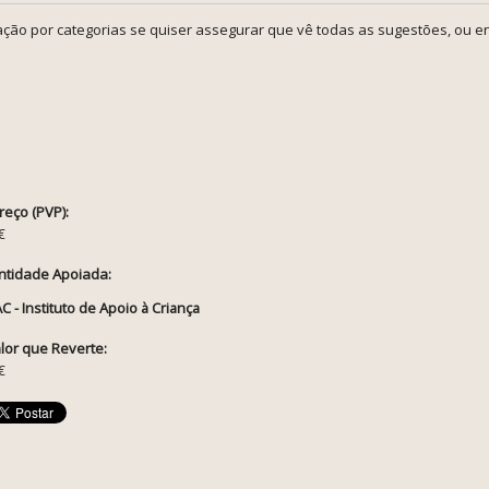
ção por categorias se quiser assegurar que vê todas as sugestões, ou en
reço (PVP):
€
ntidade Apoiada:
AC - Instituto de Apoio à Criança
lor que Reverte:
€