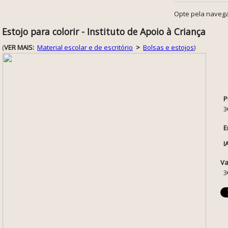
Opte pela navega
Estojo para colorir - Instituto de Apoio à Criança
(
VER MAIS:
Material escolar e de escritório
>
Bolsas e estojos
)
P
3
E
I
Va
3