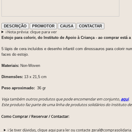
DESCRIÇÃO
PROMOTOR
CAUSA
CONTACTAR
ℹ️ Nota prévia: clique para ver
Estojo para colorir, do Instituto de Apoio à Criança - ao comprar está a
5 lápis de cera incluídos e d
esenho infantil com dinossauros para colorir n
faces do estojo.
Materiais:
Non-Woven
Dimensões:
13 x 21,5 cm
Peso aproximado:
36 gr
Veja também outros produtos que pode encomendar em conjunto,
aqui
.
Este produto faz parte de uma linha de produtos solidários do Instituto d
Como Comprar / Reservar / Contactar:
ℹ️ Se tiver dúvidas, clique aqui para ler ou contacte geral@comprasolidaria