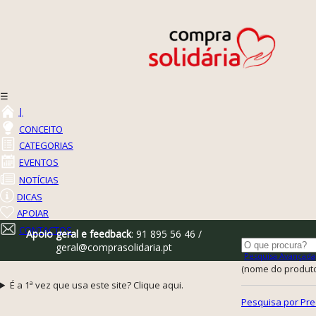
☰
|
CONCEITO
CATEGORIAS
EVENTOS
NOTÍCIAS
DICAS
APOIAR
CONTACTOS
Apoio geral e feedback
: 91 895 56 46 /
geral@comprasolidaria.pt
Pesquisa Avançada
(nome do produto,
É a 1ª vez que usa este site? Clique aqui.
Pesquisa por Pre