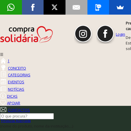
Pr
ca
Login
De
Est
so
☰
|
CONCEITO
CATEGORIAS
EVENTOS
NOTÍCIAS
DICAS
APOIAR
CONTACTOS
Pesquisa Avançada
(nome do produto, nome da instituição,...)