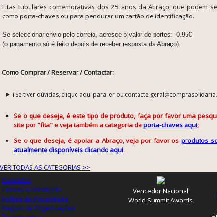
Fitas tubulares comemorativas dos 25 anos da Abraço, que podem se
como porta-chaves ou para pendurar um cartão de identificação.
Se seleccionar envio pelo correio, acresce o valor de portes: 0.95€
(o pagamento só é feito depois de receber resposta da Abraço).
Como Comprar / Reservar / Contactar:
ℹ️ Se tiver dúvidas, clique aqui para ler ou contacte geral@comprasolidaria
Se o que deseja, é este tipo de produto, faça por favor uma pesq
site por "fita" e veja também a categoria de
porta-chaves aqui
;
Se o que deseja, é apoiar a Abraço, veja por favor os
produtos so
atualmente disponíveis clicando aqui
.
VER TODAS AS CATEGORIAS >>
Contactos
Termos e Condições
Vencedor Nacional
Política de Privacidade
World Summit Awards
Registo de Organizações