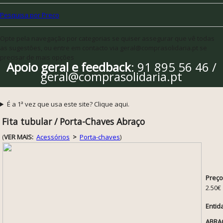
Pesquisa por Preço
Opte pela navegação por categorias se quiser assegurar que vê todas
as sugestões, ou entre em contacto via geral@comprasolidaria.pt se
precisar de mais opções
Apoio geral e feedback
: 91 895 56 46 /
geral@comprasolidaria.pt
É a 1ª vez que usa este site? Clique aqui.
Fita tubular / Porta-Chaves Abraço
(
VER MAIS:
Acessórios
>
Porta-chaves
)
Preço
2.50€
Entid
ABRAÇ