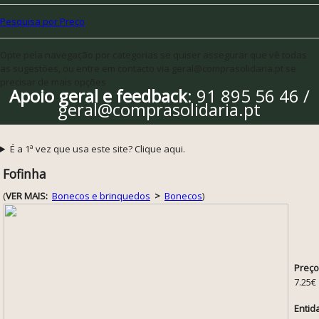
Pesquisa por Preço
Opte pela navegação por categorias se quiser assegurar que vê todas
as sugestões, ou entre em contacto via geral@comprasolidaria.pt se
precisar de mais opções
Apoio geral e feedback
: 91 895 56 46 /
geral@comprasolidaria.pt
É a 1ª vez que usa este site? Clique aqui.
Fofinha
(
VER MAIS:
Bonecos e brinquedos
>
Bonecos
)
Preço
7.25€
Entid