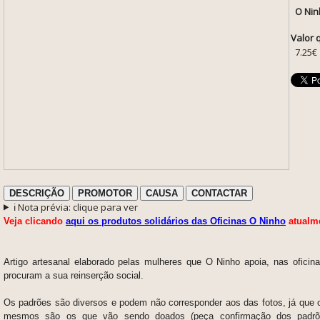
O Nin
Valor 
7.25€
DESCRIÇÃO
PROMOTOR
CAUSA
CONTACTAR
ℹ️ Nota prévia: clique para ver
Veja clicando
aqui os produtos solidários das Oficinas O Ninho
atualme
Artigo artesanal elaborado pelas mulheres que O Ninho apoia, nas oficin
procuram a sua reinserção social.
Os padrões são diversos e podem não corresponder aos das fotos, já que 
mesmos são os que vão sendo doados (peça confirmação dos padrõe