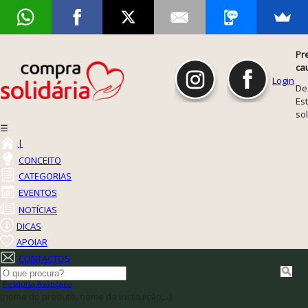
Pr
ca
Login
De
Est
so
☰
|
CONCEITO
CATEGORIAS
EVENTOS
NOTÍCIAS
DICAS
APOIAR
CONTACTOS
Pesquisa Avançada
(nome do produto, nome da instituição,...)