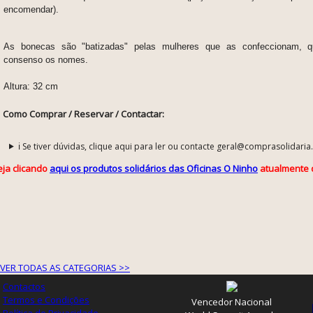
encomendar).
As bonecas são "batizadas" pelas mulheres que as confeccionam, 
consenso os nomes.
Altura: 32 cm
Como Comprar / Reservar / Contactar:
ℹ️ Se tiver dúvidas, clique aqui para ler ou contacte geral@comprasolidaria
eja clicando
aqui os produtos solidários das Oficinas O Ninho
atualmente d
VER TODAS AS CATEGORIAS >>
Contactos
Termos e Condições
Vencedor Nacional