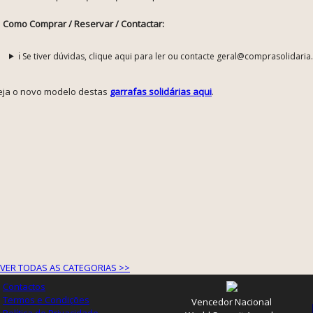
Como Comprar / Reservar / Contactar:
ℹ️ Se tiver dúvidas, clique aqui para ler ou contacte geral@comprasolidaria
eja o novo modelo destas
garrafas solidárias aqui
.
VER TODAS AS CATEGORIAS >>
Contactos
Termos e Condições
Vencedor Nacional