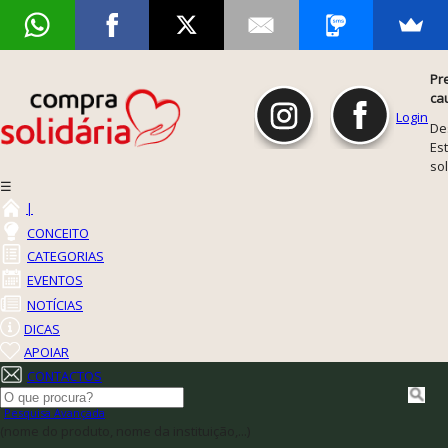
Pr
ca
Login
De
Est
so
☰
|
CONCEITO
CATEGORIAS
EVENTOS
NOTÍCIAS
DICAS
APOIAR
CONTACTOS
Pesquisa Avançada
(nome do produto, nome da instituição,...)