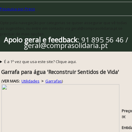
Pesquisa por Preço
Opte pela navegação por categorias se quiser assegurar que vê todas
as sugestões, ou entre em contacto via geral@comprasolidaria.pt se
precisar de mais opções
Apoio geral e feedback
: 91 895 56 46 /
geral@comprasolidaria.pt
É a 1ª vez que usa este site? Clique aqui.
Garrafa para água 'Reconstruir Sentidos de Vida'
(
VER MAIS:
Utilidades
>
Garrafas
)
Preço
8€
Entid