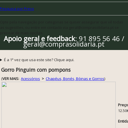
Pesquisa por Preço
Opte pela navegação por categorias se quiser assegurar que vê todas
as sugestões, ou entre em contacto via geral@comprasolidaria.pt se
precisar de mais opções
Apoio geral e feedback
: 91 895 56 46 /
geral@comprasolidaria.pt
É a 1ª vez que usa este site? Clique aqui.
Gorro Pinguim com pompons
(
VER MAIS:
Acessórios
>
Chapéus, Bonés, Bóinas e Gorros
)
Preço
12.50
Entid