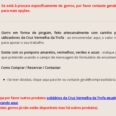
Se está à procura especificamente de gorros, por favor contacte gera
para mais opções.
Gorro em forma de pinguim, feito artesanalmente com carinho p
utilizadores da Cruz Vermelha da Trofa
- ao encomendar aqui, o valor r
para apoiar o seu trabalho.
Existe com os pompons amarelos, vermelhos, verdes e azuis
- indique
que pretende usando o campo de mensagem do formulário de encomen
Como Comprar / Reservar / Contactar:
ℹ️ Se tiver dúvidas, clique aqui para ler ou contacte geral@comprasolidaria
eja por favor
outros produtos
solidários da Cruz Vermelha da Trofa atual
licando aqui
,
estes gorros já não estão disponíveis mas há outros produtos).