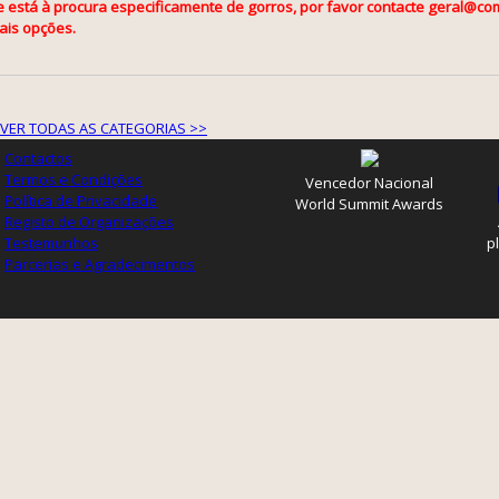
e está à procura especificamente de gorros, por favor contacte geral@com
ais opções.
VER TODAS AS CATEGORIAS >>
Contactos
Termos e Condições
Vencedor Nacional
Política de Privacidade
World Summit Awards
Registo de Organizações
Testemunhos
p
Parcerias e Agradecimentos