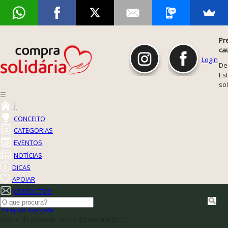
Pr
ca
Login
De
Est
so
☰
|
CONCEITO
CATEGORIAS
EVENTOS
NOTÍCIAS
DICAS
APOIAR
CONTACTOS
Pesquisa Avançada
(nome do produto, nome da instituição,...)