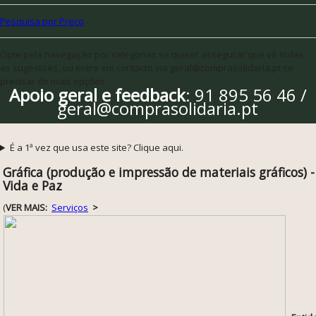
Pesquisa por Preço
Opte pela navegação por categorias se quiser assegurar que vê todas
as sugestões, ou entre em contacto via geral@comprasolidaria.pt se
precisar de mais opções
Apoio geral e feedback
: 91 895 56 46 /
geral@comprasolidaria.pt
É a 1ª vez que usa este site? Clique aqui.
Gráfica (produção e impressão de materiais gráficos)
Vida e Paz
(
VER MAIS:
Serviços
>