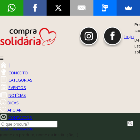
Pr
ca
Login
De
Est
so
☰
|
CONCEITO
CATEGORIAS
EVENTOS
NOTÍCIAS
DICAS
APOIAR
CONTACTOS
Pesquisa Avançada
(nome do produto, nome da instituição,...)