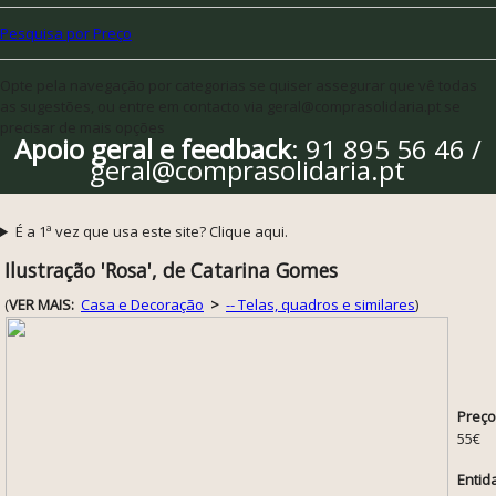
Pesquisa por Preço
Opte pela navegação por categorias se quiser assegurar que vê todas
as sugestões, ou entre em contacto via geral@comprasolidaria.pt se
precisar de mais opções
Apoio geral e feedback
: 91 895 56 46 /
geral@comprasolidaria.pt
É a 1ª vez que usa este site? Clique aqui.
Ilustração 'Rosa', de Catarina Gomes
(
VER MAIS:
Casa e Decoração
>
-- Telas, quadros e similares
)
Preço
55€
Entid