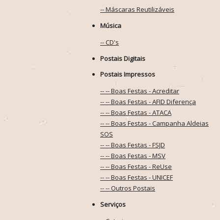
-- Máscaras Reutilizáveis
Música
-- CD's
Postais Digitais
Postais Impressos
-- -- Boas Festas - Acreditar
-- -- Boas Festas - AFID Diferença
-- -- Boas Festas - ATACA
-- -- Boas Festas - Campanha Aldeias
SOS
-- -- Boas Festas - FSJD
-- -- Boas Festas - MSV
-- -- Boas Festas - ReUse
-- -- Boas Festas - UNICEF
-- -- Outros Postais
Serviços