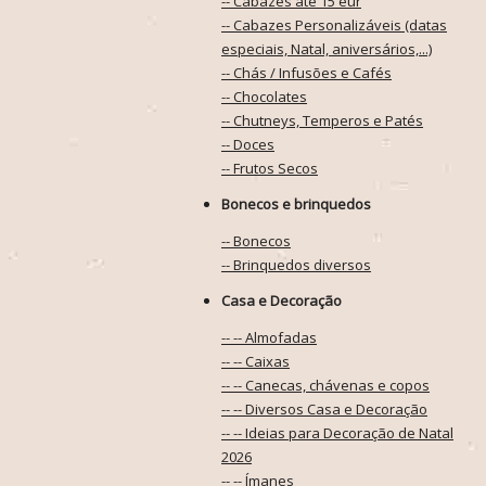
-- Cabazes até 15 eur
-- Cabazes Personalizáveis (datas
especiais, Natal, aniversários,...)
-- Chás / Infusões e Cafés
-- Chocolates
-- Chutneys, Temperos e Patés
-- Doces
-- Frutos Secos
Bonecos e brinquedos
-- Bonecos
-- Brinquedos diversos
Casa e Decoração
-- -- Almofadas
-- -- Caixas
-- -- Canecas, chávenas e copos
-- -- Diversos Casa e Decoração
-- -- Ideias para Decoração de Natal
2026
-- -- Ímanes