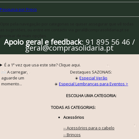
Pesquisa por Preço
Opte pela navegação por categorias se quiser assegurar que vê todas
as sugestões, ou entre em contacto via geral@comprasolidaria.pt se
precisar de mais opções
Apoio geral e feedback
: 91 895 56 46 /
geral@comprasolidaria.pt
É a 1ª vez que usa este site? Clique aqui.
A carregar,
Destaques SAZONAIS:
aguarde um
☀️
Especial Verão
momento...
☀️
Especial Lembranças para Eventos >
ESCOLHA UMA CATEGORIA:
TODAS AS CATEGORIAS:
Acessórios
-- Acessórios para o cabelo
-- Brincos