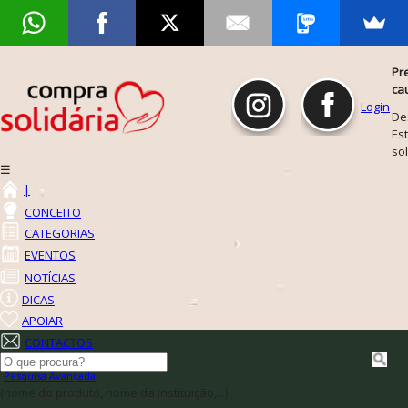
Pr
ca
Login
De
Est
so
☰
|
CONCEITO
CATEGORIAS
EVENTOS
NOTÍCIAS
DICAS
APOIAR
CONTACTOS
Pesquisa Avançada
(nome do produto, nome da instituição,...)