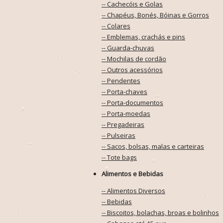
-- Cachecóis e Golas
-- Chapéus, Bonés, Bóinas e Gorros
-- Colares
-- Emblemas, crachás e pins
-- Guarda-chuvas
-- Mochilas de cordão
-- Outros acessórios
-- Pendentes
-- Porta-chaves
-- Porta-documentos
-- Porta-moedas
-- Pregadeiras
-- Pulseiras
-- Sacos, bolsas, malas e carteiras
-- Tote bags
Alimentos e Bebidas
-- Alimentos Diversos
-- Bebidas
-- Biscoitos, bolachas, broas e bolinhos