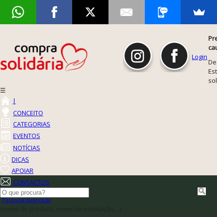
Pr
ca
Login
De
Est
so
☰
|
CONCEITO
CATEGORIAS
EVENTOS
NOTÍCIAS
DICAS
APOIAR
CONTACTOS
Pesquisa Avançada
(nome do produto, nome da instituição,...)