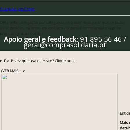
Pesquisa por Preço
Opte pela navegação por categorias se quiser assegurar que vê todas
as sugestões, ou entre em contacto via geral@comprasolidaria.pt se
precisar de mais opções
Apoio geral e feedback
: 91 895 56 46 /
geral@comprasolidaria.pt
É a 1ª vez que usa este site? Clique aqui.
(
VER MAIS:
>
Entid
Mais 
detal