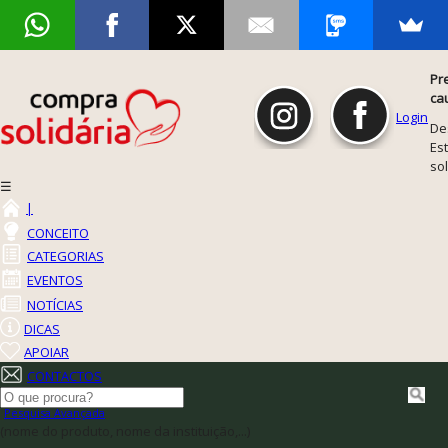
Pr
ca
Login
De
Est
so
☰
|
CONCEITO
CATEGORIAS
EVENTOS
NOTÍCIAS
DICAS
APOIAR
CONTACTOS
Pesquisa Avançada
(nome do produto, nome da instituição,...)