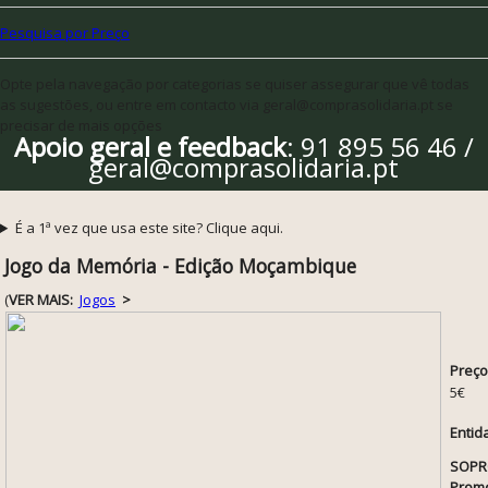
Pesquisa por Preço
Opte pela navegação por categorias se quiser assegurar que vê todas
as sugestões, ou entre em contacto via geral@comprasolidaria.pt se
precisar de mais opções
Apoio geral e feedback
: 91 895 56 46 /
geral@comprasolidaria.pt
É a 1ª vez que usa este site? Clique aqui.
Jogo da Memória - Edição Moçambique
(
VER MAIS:
Jogos
>
Preço
5€
Entid
SOPRO
Prom