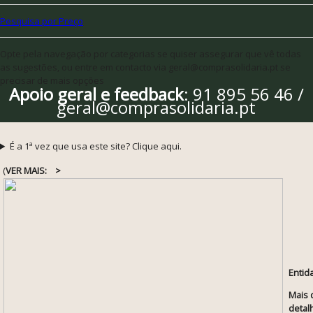
Pesquisa por Preço
Opte pela navegação por categorias se quiser assegurar que vê todas
as sugestões, ou entre em contacto via geral@comprasolidaria.pt se
precisar de mais opções
Apoio geral e feedback
: 91 895 56 46 /
geral@comprasolidaria.pt
É a 1ª vez que usa este site? Clique aqui.
(
VER MAIS:
>
Entid
Mais 
detal