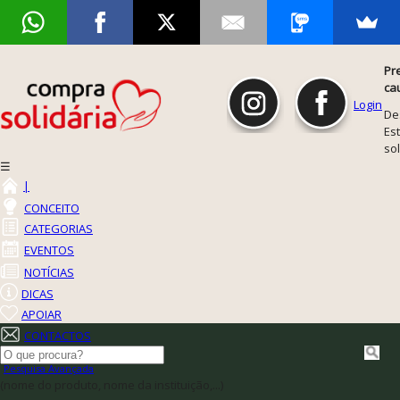
Pr
ca
Login
De
Est
so
☰
|
CONCEITO
CATEGORIAS
EVENTOS
NOTÍCIAS
DICAS
APOIAR
CONTACTOS
Pesquisa Avançada
(nome do produto, nome da instituição,...)