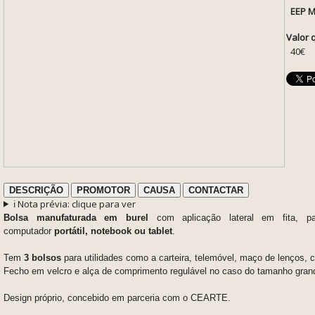
EEP M
Valor 
40€
DESCRIÇÃO
PROMOTOR
CAUSA
CONTACTAR
ℹ️ Nota prévia: clique para ver
Bolsa manufaturada em burel
com aplicação lateral em fita, pa
computador
portátil, notebook ou tablet
.
Tem
3 bolsos
para utilidades como a carteira, telemóvel, maço de lenços, c
Fecho em velcro e alça de comprimento regulável no caso do tamanho gran
Design próprio, concebido em parceria com o CEARTE.