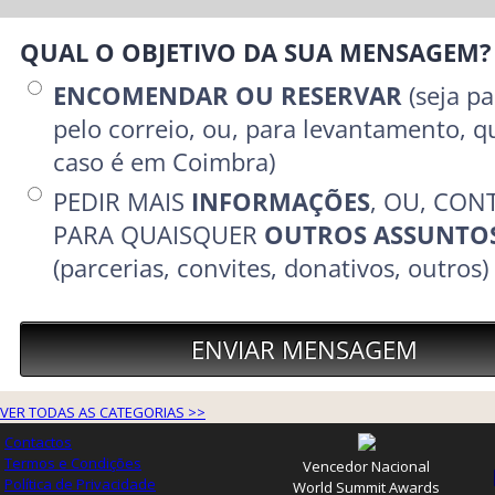
VER TODAS AS CATEGORIAS >>
Contactos
Termos e Condições
Vencedor Nacional
Política de Privacidade
World Summit Awards