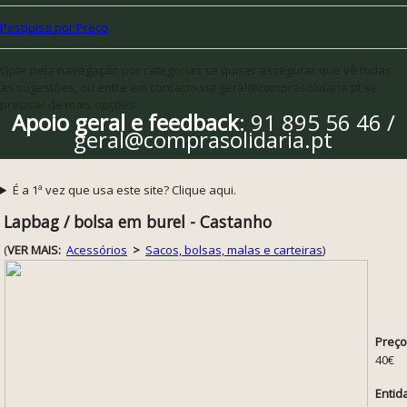
Pesquisa por Preço
Opte pela navegação por categorias se quiser assegurar que vê todas
as sugestões, ou entre em contacto via geral@comprasolidaria.pt se
precisar de mais opções
Apoio geral e feedback
: 91 895 56 46 /
geral@comprasolidaria.pt
É a 1ª vez que usa este site? Clique aqui.
Lapbag / bolsa em burel - Castanho
(
VER MAIS:
Acessórios
>
Sacos, bolsas, malas e carteiras
)
Preço
40€
Entid