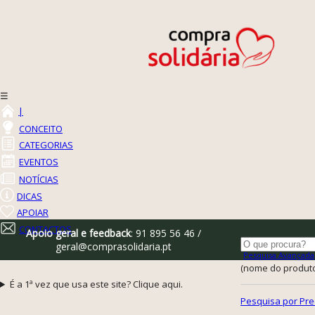
☰
|
CONCEITO
CATEGORIAS
EVENTOS
NOTÍCIAS
DICAS
APOIAR
CONTACTOS
Apoio geral e feedback
: 91 895 56 46 /
geral@comprasolidaria.pt
Pesquisa Avançada
(nome do produto,
É a 1ª vez que usa este site? Clique aqui.
Pesquisa por Pre