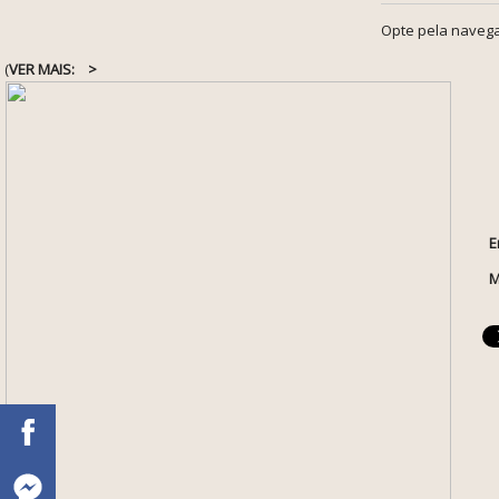
Opte pela navega
(
VER MAIS:
>
E
M