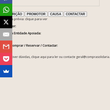
DESCRIÇÃO
PROMOTOR
CAUSA
CONTACTAR
ℹ️ Nota prévia: clique para ver
Promotor:
Sobre a Entidade Apoiada:
Como Comprar / Reservar / Contactar:
ℹ️ Se tiver dúvidas, clique aqui para ler ou contacte geral@comprasolidaria