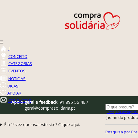
☰
|
CONCEITO
CATEGORIAS
EVENTOS
NOTÍCIAS
DICAS
APOIAR
CONTACTOS
Apoio geral e feedback
: 91 895 56 46 /
geral@comprasolidaria.pt
Pesquisa Avançada
(nome do produto,
É a 1ª vez que usa este site? Clique aqui.
Pesquisa por Pre