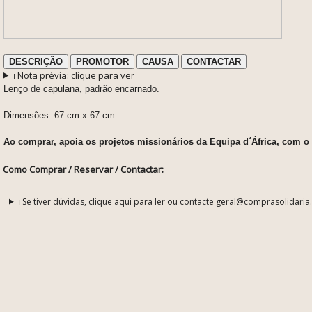
DESCRIÇÃO
PROMOTOR
CAUSA
CONTACTAR
ℹ️ Nota prévia: clique para ver
Lenço de capulana, padrão encarnado.
Dimensões: 67 cm x 67 cm
Ao comprar, apoia os projetos missionários da Equipa d´África, com o 
Como Comprar / Reservar / Contactar:
ℹ️ Se tiver dúvidas, clique aqui para ler ou contacte geral@comprasolidaria