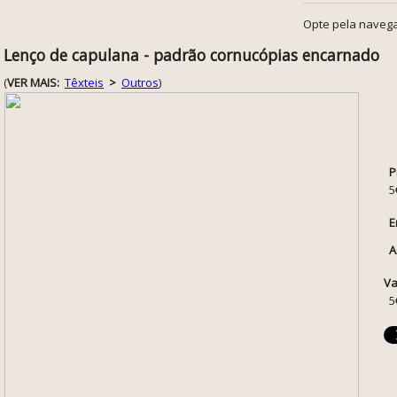
Opte pela navega
Lenço de capulana - padrão cornucópias encarnado
(
VER MAIS:
Têxteis
>
Outros
)
P
5
E
A
Va
5