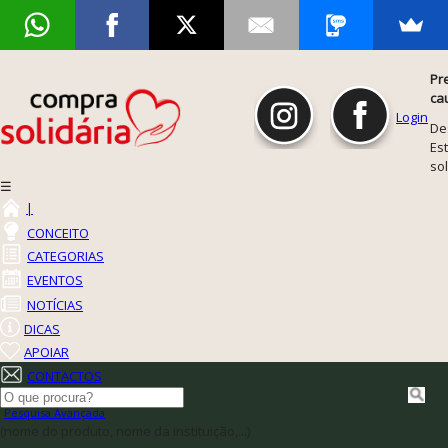
Pr
ca
Login
De
Est
so
☰
|
CONCEITO
CATEGORIAS
EVENTOS
NOTÍCIAS
DICAS
APOIAR
CONTACTOS
Pesquisa Avançada
(nome do produto, nome da instituição,...)