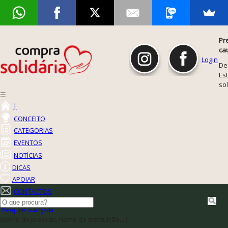
Pr
ca
Login
De
Est
so
☰
|
CONCEITO
CATEGORIAS
EVENTOS
NOTÍCIAS
DICAS
APOIAR
CONTACTOS
Pesquisa Avançada
(nome do produto, nome da instituição,...)