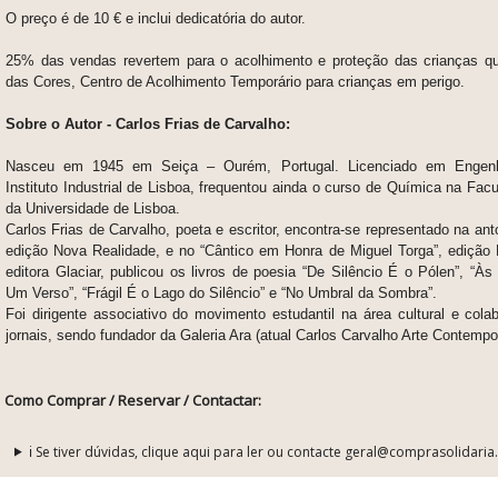
O preço é de 10 € e inclui dedicatória do autor.
25% das vendas revertem para o acolhimento e proteção das crianças 
das Cores, Centro de Acolhimento Temporário para crianças em perigo.
Sobre o Autor - Carlos Frias de Carvalho:
Nasceu em 1945 em Seiça – Ourém, Portugal. Licenciado em Engenh
Instituto Industrial de Lisboa, frequentou ainda o curso de Química na Fac
da Universidade de Lisboa.
Carlos Frias de Carvalho, poeta e escritor, encontra-se representado na ant
edição Nova Realidade, e no “Cântico em Honra de Miguel Torga”, edição 
editora Glaciar, publicou os livros de poesia “De Silêncio É o Pólen”, “
Um Verso”, “Frágil É o Lago do Silêncio” e “No Umbral da Sombra”.
Foi dirigente associativo do movimento estudantil na área cultural e col
jornais, sendo fundador da Galeria Ara (atual Carlos Carvalho Arte Contempo
Como Comprar / Reservar / Contactar:
ℹ️ Se tiver dúvidas, clique aqui para ler ou contacte geral@comprasolidaria