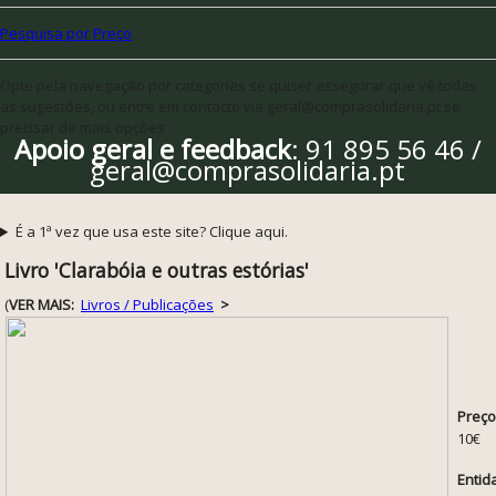
Pesquisa por Preço
Opte pela navegação por categorias se quiser assegurar que vê todas
as sugestões, ou entre em contacto via geral@comprasolidaria.pt se
precisar de mais opções
Apoio geral e feedback
: 91 895 56 46 /
geral@comprasolidaria.pt
É a 1ª vez que usa este site? Clique aqui.
Livro 'Clarabóia e outras estórias'
(
VER MAIS:
Livros / Publicações
>
Preço
10€
Entid