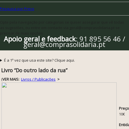
Pesquisa por Preço
Opte pela navegação por categorias se quiser assegurar que vê todas
as sugestões, ou entre em contacto via geral@comprasolidaria.pt se
precisar de mais opções
Apoio geral e feedback
: 91 895 56 46 /
geral@comprasolidaria.pt
É a 1ª vez que usa este site? Clique aqui.
Livro “Do outro lado da rua”
(
VER MAIS:
Livros / Publicações
>
Preço
10€
Entid