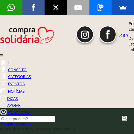
Pr
ca
Login
De
Est
so
☰
|
CONCEITO
CATEGORIAS
EVENTOS
NOTÍCIAS
DICAS
APOIAR
CONTACTOS
Pesquisa Avançada
(nome do produto, nome da instituição,...)