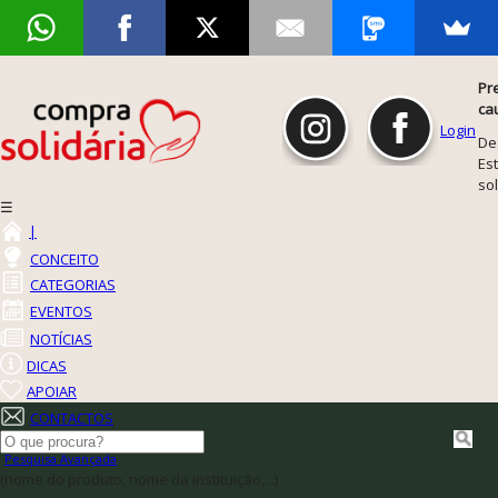
Pr
ca
Login
De
Est
so
☰
|
CONCEITO
CATEGORIAS
EVENTOS
NOTÍCIAS
DICAS
APOIAR
CONTACTOS
Pesquisa Avançada
(nome do produto, nome da instituição,...)