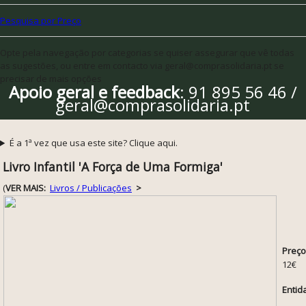
Pesquisa por Preço
Opte pela navegação por categorias se quiser assegurar que vê todas
as sugestões, ou entre em contacto via geral@comprasolidaria.pt se
precisar de mais opções
Apoio geral e feedback
: 91 895 56 46 /
geral@comprasolidaria.pt
É a 1ª vez que usa este site? Clique aqui.
Livro Infantil 'A Força de Uma Formiga'
(
VER MAIS:
Livros / Publicações
>
Preço
12€
Entid