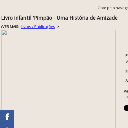
Opte pela navega
Livro infantil 'Pimpão - Uma História de Amizade'
(
VER MAIS:
Livros / Publicações
>
P
8
E
A
Va
8