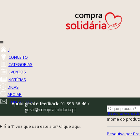
☰
|
CONCEITO
CATEGORIAS
EVENTOS
NOTÍCIAS
DICAS
APOIAR
CONTACTOS
Apoio geral e feedback
: 91 895 56 46 /
geral@comprasolidaria.pt
Pesquisa Avançada
(nome do produto,
É a 1ª vez que usa este site? Clique aqui.
Pesquisa por Pre