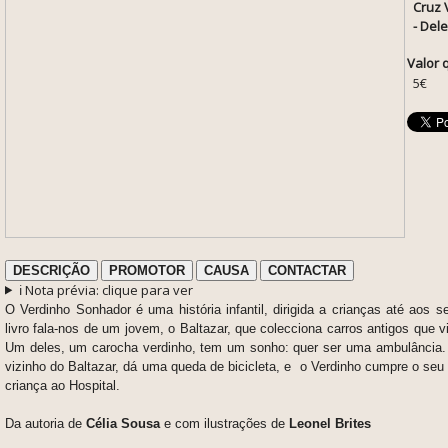
Cruz 
- Del
Valor 
5€
DESCRIÇÃO
PROMOTOR
CAUSA
CONTACTAR
ℹ️ Nota prévia: clique para ver
O Verdinho Sonhador é uma história infantil, dirigida a crianças até aos 
livro fala-nos de um jovem, o Baltazar, que colecciona carros antigos que
Um deles, um carocha verdinho, tem um sonho: quer ser uma ambulância.
vizinho do Baltazar, dá uma queda de bicicleta, e o Verdinho cumpre o seu
criança ao Hospital.
Da autoria de
Célia Sousa
e com ilustrações de
Leonel Brites