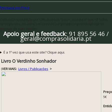
Pesquisa por Preço
Opte pela navegação por categorias se quiser assegurar que vê todas
as sugestões, ou entre em contacto via geral@comprasolidaria.pt se
precisar de mais opções
Apoio geral e feedback
: 91 895 56 46 /
geral@comprasolidaria.pt
É a 1ª vez que usa este site? Clique aqui.
Livro O Verdinho Sonhador
(
VER MAIS:
Livros / Publicações
>
Preço
5€
Entid