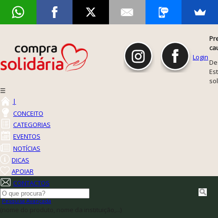
Pr
ca
Login
De
Est
so
☰
|
CONCEITO
CATEGORIAS
EVENTOS
NOTÍCIAS
DICAS
APOIAR
CONTACTOS
Pesquisa Avançada
(nome do produto, nome da instituição,...)