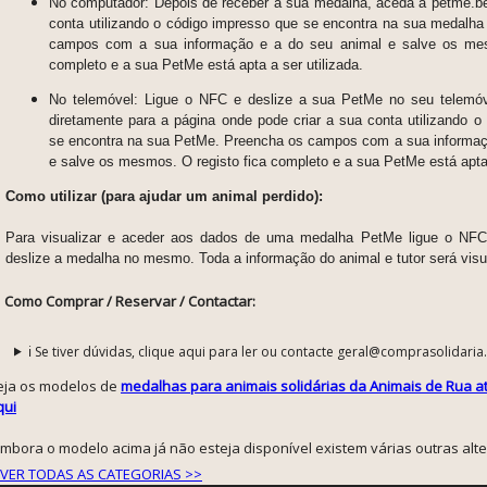
No computador: Depois de receber a sua medalha, aceda a petme.bes
conta utilizando o código impresso que se encontra na sua medalh
campos com a sua informação e a do seu animal e salve os mes
completo e a sua PetMe está apta a ser utilizada.
No telemóvel: Ligue o NFC e deslize a sua PetMe no seu telemóv
diretamente para a página onde pode criar a sua conta utilizando o
se encontra na sua PetMe. Preencha os campos com a sua informaç
e salve os mesmos. O registo fica completo e a sua PetMe está apta 
Como utilizar (para ajudar um animal perdido):
Para visualizar e aceder aos dados de uma medalha PetMe ligue o NFC
deslize a medalha no mesmo. Toda a informação do animal e tutor será visu
Como Comprar / Reservar / Contactar:
ℹ️ Se tiver dúvidas, clique aqui para ler ou contacte geral@comprasolidaria
eja os modelos de
medalhas para animais solidárias da Animais de Rua a
qui
embora o modelo acima já não esteja disponível existem várias outras alte
VER TODAS AS CATEGORIAS >>