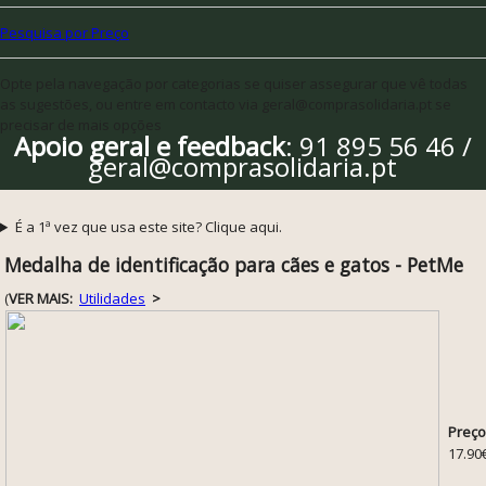
Pesquisa por Preço
Opte pela navegação por categorias se quiser assegurar que vê todas
as sugestões, ou entre em contacto via geral@comprasolidaria.pt se
precisar de mais opções
Apoio geral e feedback
: 91 895 56 46 /
geral@comprasolidaria.pt
É a 1ª vez que usa este site? Clique aqui.
Medalha de identificação para cães e gatos - PetMe
(
VER MAIS:
Utilidades
>
Preço
17.90