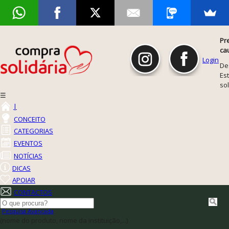
Pr
ca
Login
De
Est
so
☰
|
CONCEITO
CATEGORIAS
EVENTOS
NOTÍCIAS
DICAS
APOIAR
CONTACTOS
Pesquisa Avançada
(nome do produto, nome da instituição,...)