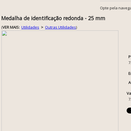
Opte pela navega
Medalha de identificação redonda - 25 mm
(
VER MAIS:
Utilidades
>
Outras Utilidades
)
P
7
E
A
Va
7