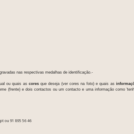
gravadas nas respectivas medalhas de identificação.
-
ual ou quais as
cores
que deseja (ver cores na foto) e quais as
informaç
me (frente) e dois contactos ou um contacto e uma informação como 'tenh
.pt ou 91 895 56 46