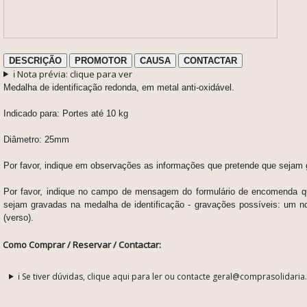
DESCRIÇÃO
PROMOTOR
CAUSA
CONTACTAR
ℹ️ Nota prévia: clique para ver
Medalha de identificação redonda, em metal anti-oxidável.
Indicado para: Portes até 10 kg
Diâmetro: 25mm
Por favor, indique em observações as informações que pretende que sejam 
Por favor, indique no campo de mensagem do formulário de encomenda q
sejam gravadas na medalha de identificação - gravações possíveis: u
m no
(verso).
Como Comprar / Reservar / Contactar:
ℹ️ Se tiver dúvidas, clique aqui para ler ou contacte geral@comprasolidaria