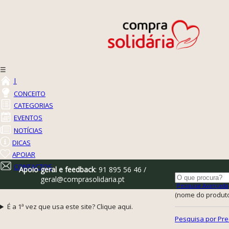
☰
|
CONCEITO
CATEGORIAS
EVENTOS
NOTÍCIAS
DICAS
APOIAR
CONTACTOS
Apoio geral e feedback
: 91 895 56 46 /
geral@comprasolidaria.pt
Pesquisa Avançada
(nome do produto,
É a 1ª vez que usa este site? Clique aqui.
Pesquisa por Pre