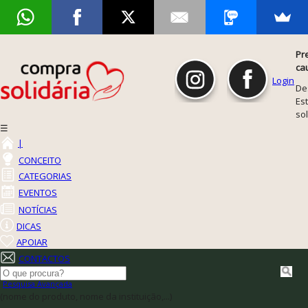
Pr
ca
Login
De
Est
so
☰
|
CONCEITO
CATEGORIAS
EVENTOS
NOTÍCIAS
DICAS
APOIAR
CONTACTOS
Pesquisa Avançada
(nome do produto, nome da instituição,...)