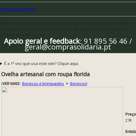
Pesquisa por Preço
Opte pela navegação por categorias se quiser assegurar que vê todas
as sugestões, ou entre em contacto via geral@comprasolidaria.pt se
precisar de mais opções
Apoio geral e feedback
: 91 895 56 46 /
geral@comprasolidaria.pt
É a 1ª vez que usa este site? Clique aqui.
Ovelha artesanal com roupa florida
(
VER MAIS:
Bonecos e brinquedos
>
Bonecos
)
Preço
27€
Entid