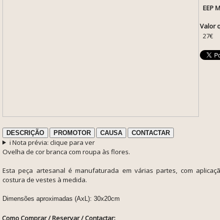
EEP M
Valor 
27€
DESCRIÇÃO
PROMOTOR
CAUSA
CONTACTAR
ℹ️ Nota prévia: clique para ver
Ovelha de cor branca com roupa às flores.
Esta peça artesanal é
manufaturada em várias partes, com aplicaç
costura de vestes à medida.
Dimensões aproximadas (AxL): 30x20cm
Como Comprar / Reservar / Contactar: