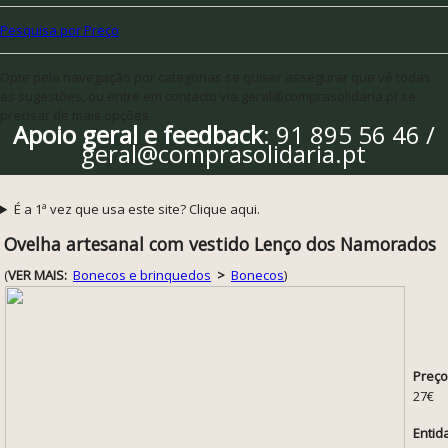
Pesquisa por Preço
Opte pela navegação por categorias se quiser assegurar que vê todas
as sugestões, ou entre em contacto via geral@comprasolidaria.pt se
precisar de mais opções
Apoio geral e feedback
: 91 895 56 46 /
geral@comprasolidaria.pt
É a 1ª vez que usa este site? Clique aqui.
Ovelha artesanal com vestido Lenço dos Namorados
(
VER MAIS:
Bonecos e brinquedos
>
Bonecos
)
Preço
27€
Entid