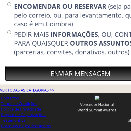
VER TODAS AS CATEGORIAS >>
Contactos
Termos e Condições
Vencedor Nacional
Política de Privacidade
World Summit Awards
Registo de Organizações
Testemunhos
p
Parcerias e Agradecimentos