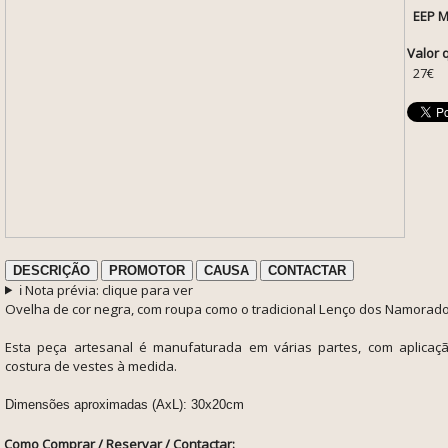
EEP M
Valor 
27€
DESCRIÇÃO
PROMOTOR
CAUSA
CONTACTAR
ℹ️ Nota prévia: clique para ver
Ovelha de cor negra, com roupa como o tradicional Lenço dos Namorado
Esta peça artesanal é
manufaturada em várias partes, com aplicaç
costura de vestes à medida.
Dimensões aproximadas (AxL): 30x20cm
Como Comprar / Reservar / Contactar: