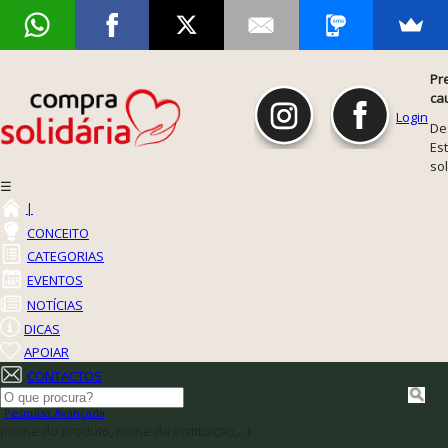
Pr
ca
Login
De
Est
so
☰
|
CONCEITO
CATEGORIAS
EVENTOS
NOTÍCIAS
DICAS
APOIAR
CONTACTOS
Pesquisa Avançada
(nome do produto, nome da instituição,...)