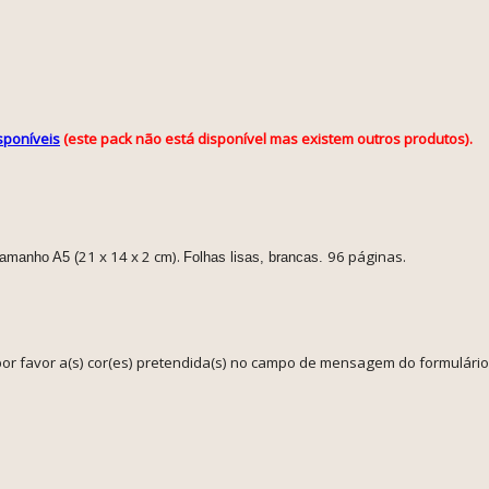
sponíveis
(este pack não está disponível mas existem outros produtos).
21 x 14 x 2 cm).
96 páginas.
tamanho A5 (
Folhas lisas, brancas.
 por favor a(s) cor(es) pretendida(s) no campo de mensagem do formulár