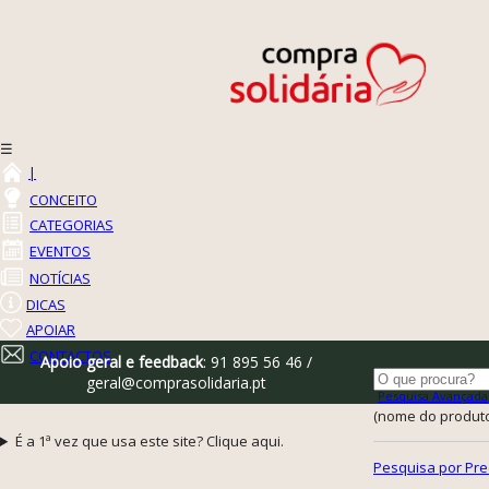
☰
|
CONCEITO
CATEGORIAS
EVENTOS
NOTÍCIAS
DICAS
APOIAR
CONTACTOS
Apoio geral e feedback
: 91 895 56 46 /
geral@comprasolidaria.pt
Pesquisa Avançada
(nome do produto,
É a 1ª vez que usa este site? Clique aqui.
Pesquisa por Pre