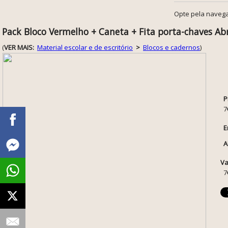
Opte pela navega
Pack Bloco Vermelho + Caneta + Fita porta-chaves Ab
(
VER MAIS:
Material escolar e de escritório
>
Blocos e cadernos
)
P
7
E
A
Va
7