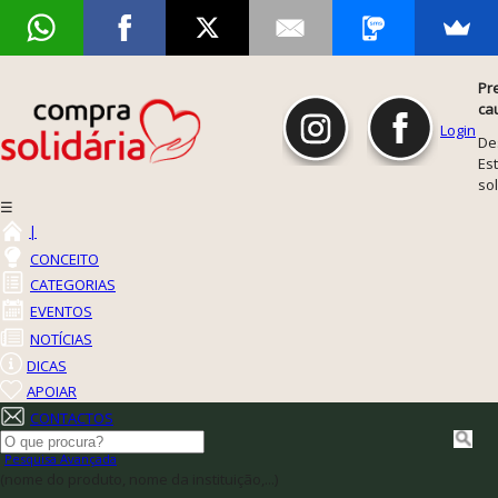
Pr
ca
Login
De
Est
so
☰
|
CONCEITO
CATEGORIAS
EVENTOS
NOTÍCIAS
DICAS
APOIAR
CONTACTOS
Pesquisa Avançada
(nome do produto, nome da instituição,...)