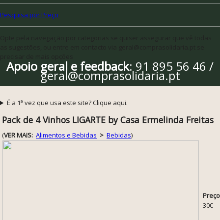
Pesquisa por Preço
Opte pela navegação por categorias se quiser assegurar que vê todas
as sugestões, ou entre em contacto via geral@comprasolidaria.pt se
precisar de mais opções
Apoio geral e feedback
: 91 895 56 46 /
geral@comprasolidaria.pt
É a 1ª vez que usa este site? Clique aqui.
Pack de 4 Vinhos LIGARTE by Casa Ermelinda Freitas
(
VER MAIS:
Alimentos e Bebidas
>
Bebidas
)
Preço
30€