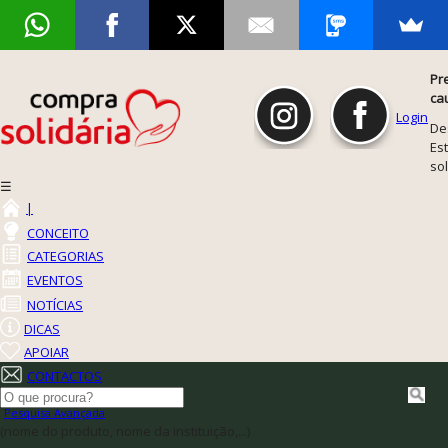
Pr
ca
Login
De
Est
so
☰
|
CONCEITO
CATEGORIAS
EVENTOS
NOTÍCIAS
DICAS
APOIAR
CONTACTOS
Pesquisa Avançada
(nome do produto, nome da instituição,...)