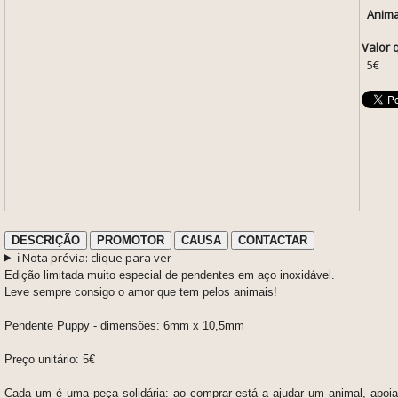
Anima
Valor 
5€
DESCRIÇÃO
PROMOTOR
CAUSA
CONTACTAR
ℹ️ Nota prévia: clique para ver
Edição limitada muito especial de pendentes em aço inoxidável
.
Leve sempre consigo o amor que tem pelos animais!
Pendente Puppy
- dimensões:
6mm x 10,5mm
Preço unitário: 5€
Cada um é uma peça solidária: ao comprar está a ajudar um animal, apoi