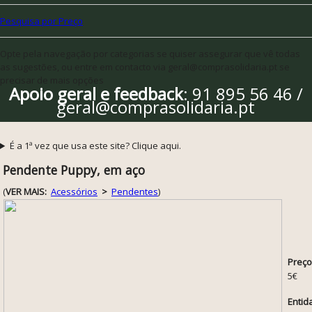
Pesquisa por Preço
Opte pela navegação por categorias se quiser assegurar que vê todas
as sugestões, ou entre em contacto via geral@comprasolidaria.pt se
precisar de mais opções
Apoio geral e feedback
: 91 895 56 46 /
geral@comprasolidaria.pt
É a 1ª vez que usa este site? Clique aqui.
Pendente Puppy, em aço
(
VER MAIS:
Acessórios
>
Pendentes
)
Preço
5€
Entid