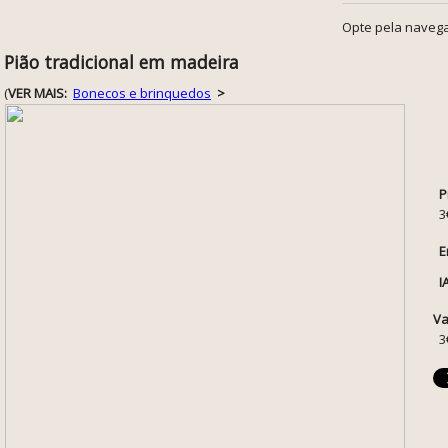
Opte pela navega
Pião tradicional em madeira
(
VER MAIS:
Bonecos e brinquedos
>
P
3
E
I
Va
3