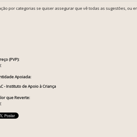
ção por categorias se quiser assegurar que vê todas as sugestões, ou en
reço (PVP):
€
ntidade Apoiada:
AC - Instituto de Apoio à Criança
lor que Reverte:
€