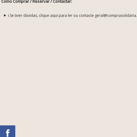
Como Comprar / Reservar / Contactar:
ℹ️ Se tiver dúvidas, clique aqui para ler ou contacte geral@comprasolidaria