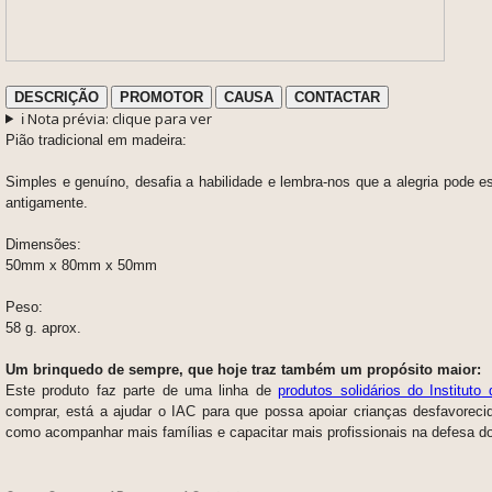
DESCRIÇÃO
PROMOTOR
CAUSA
CONTACTAR
ℹ️ Nota prévia: clique para ver
Pião tradicional em madeira:
Simples e genuíno,
desafia a habilidade
e lembra-nos que a alegria pode e
antigamente.
Dimensões:
50mm x 80mm x 50mm
Peso:
58 g. aprox.
Um brinquedo de sempre, que hoje traz também um propósito maior:
Este produto faz parte de uma linha de
produtos solidários do Instituto
comprar,
está a ajudar o IAC para que possa apoiar
crianças desfavoreci
como acompanhar mais famílias e capacitar mais profissionais na defesa do