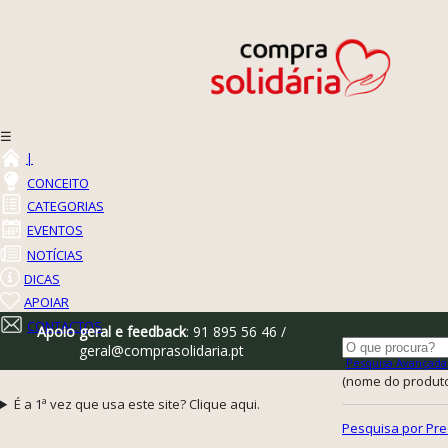
☰
|
CONCEITO
CATEGORIAS
EVENTOS
NOTÍCIAS
DICAS
APOIAR
CONTACTOS
Apoio geral e feedback
: 91 895 56 46 /
geral@comprasolidaria.pt
Pesquisa Avançada
(nome do produto,
É a 1ª vez que usa este site? Clique aqui.
Pesquisa por Pre