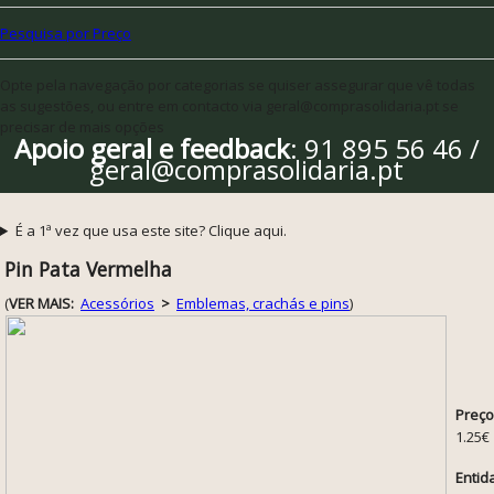
Pesquisa por Preço
Opte pela navegação por categorias se quiser assegurar que vê todas
as sugestões, ou entre em contacto via geral@comprasolidaria.pt se
precisar de mais opções
Apoio geral e feedback
: 91 895 56 46 /
geral@comprasolidaria.pt
É a 1ª vez que usa este site? Clique aqui.
Pin Pata Vermelha
(
VER MAIS:
Acessórios
>
Emblemas, crachás e pins
)
Preço
1.25€
Entid