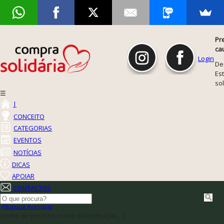
Pr
ca
Login
De
Est
so
☰
|
CONCEITO
CATEGORIAS
EVENTOS
NOTÍCIAS
DICAS
APOIAR
CONTACTOS
Pesquisa Avançada
(nome do produto, nome da instituição,...)