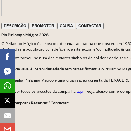
DESCRIÇÃO
PROMOTOR
CAUSA
CONTACTAR
Pin Pirilampo Mágico 2026
O Pirilampo Mágico é a mascote de uma campanha que nasceu em 1987, 
destinadas à população com deficiência intelectual e/ou multideficiência
A mascote tornou-se num dos maiores símbolos de solidariedade social 
“A solidariedade tem raízes firmes”
e o Pirilampo Mág
O lema de 2026 é
A Campanha Pirilampo Mágico é uma organização conjunta da FENACERCI – 
Poderá ver todos os produtos da campanha
aqui
-
veja abaixo como comp
Como Comprar / Reservar / Contactar: