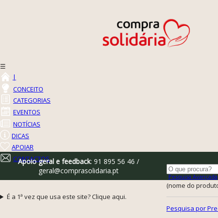
☰
|
CONCEITO
CATEGORIAS
EVENTOS
NOTÍCIAS
DICAS
APOIAR
CONTACTOS
Apoio geral e feedback
: 91 895 56 46 /
geral@comprasolidaria.pt
Pesquisa Avançada
(nome do produto,
É a 1ª vez que usa este site? Clique aqui.
Pesquisa por Pre