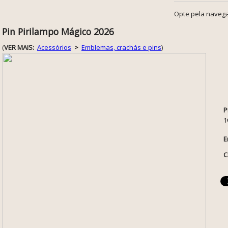
Opte pela navega
Pin Pirilampo Mágico 2026
(
VER MAIS:
Acessórios
>
Emblemas, crachás e pins
)
P
1
E
C