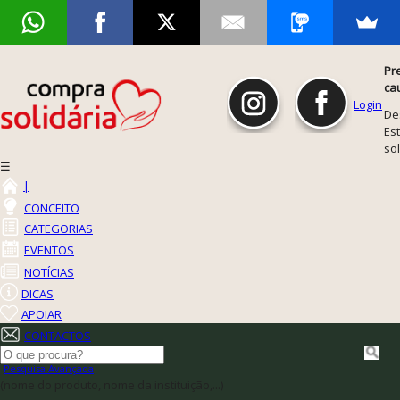
Pr
ca
Login
De
Est
so
☰
|
CONCEITO
CATEGORIAS
EVENTOS
NOTÍCIAS
DICAS
APOIAR
CONTACTOS
Pesquisa Avançada
(nome do produto, nome da instituição,...)