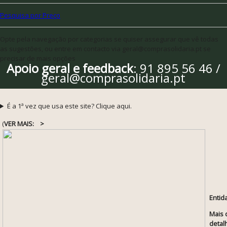
Pesquisa por Preço
Opte pela navegação por categorias se quiser assegurar que vê todas
as sugestões, ou entre em contacto via geral@comprasolidaria.pt se
precisar de mais opções
Apoio geral e feedback
: 91 895 56 46 /
geral@comprasolidaria.pt
É a 1ª vez que usa este site? Clique aqui.
(
VER MAIS:
>
Entid
Mais 
detal