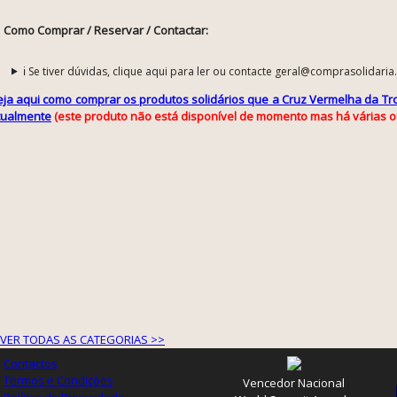
Como Comprar / Reservar / Contactar:
ℹ️ Se tiver dúvidas, clique aqui para ler ou contacte geral@comprasolidaria
eja aqui como comprar os produtos solidários que a Cruz Vermelha da Tro
tualmente
(este produto não está disponível de momento mas há várias o
VER TODAS AS CATEGORIAS >>
Contactos
Termos e Condições
Vencedor Nacional