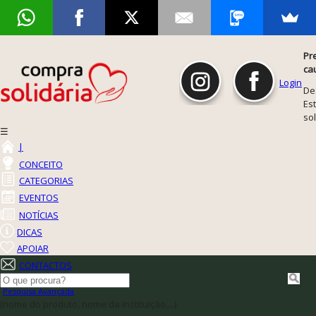
Pr
ca
Login
De
Est
so
☰
|
CONCEITO
CATEGORIAS
EVENTOS
NOTÍCIAS
DICAS
APOIAR
CONTACTOS
Pesquisa Avançada
(nome do produto, nome da instituição,...)