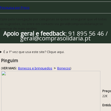
Pesquisa por Preço
Opte pela navegação por categorias se quiser assegurar que vê todas
as sugestões, ou entre em contacto via geral@comprasolidaria.pt se
precisar de mais opções
Apoio geral e feedback
: 91 895 56 46 /
geral@comprasolidaria.pt
É a 1ª vez que usa este site? Clique aqui.
Pinguim
(
VER MAIS:
Bonecos e brinquedos
>
Bonecos
)
Preço
22€
Entid