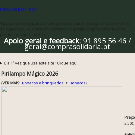
Pesquisa por Preço
Opte pela navegação por categorias se quiser assegurar que vê todas
as sugestões, ou entre em contacto via geral@comprasolidaria.pt se
precisar de mais opções
Apoio geral e feedback
: 91 895 56 46 /
geral@comprasolidaria.pt
É a 1ª vez que usa este site? Clique aqui.
Pirilampo Mágico 2026
(
VER MAIS:
Bonecos e brinquedos
>
Bonecos
)
Preço
2.50€
Entid