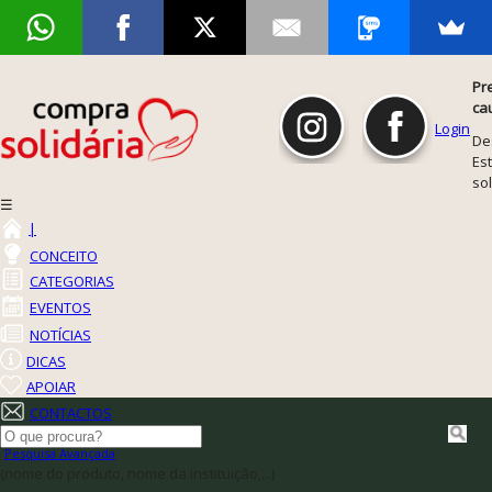
Pr
ca
Login
De
Est
so
☰
|
CONCEITO
CATEGORIAS
EVENTOS
NOTÍCIAS
DICAS
APOIAR
CONTACTOS
Pesquisa Avançada
(nome do produto, nome da instituição,...)