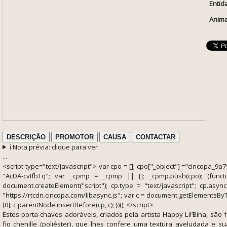
Entid
Anima
DESCRIÇÃO
PROMOTOR
CAUSA
CONTACTAR
ℹ️ Nota prévia: clique para ver
...
<script type="text/javascript"> var cpo = []; cpo["_object"] ="cincopa_9a7f
"AcDA-cvIfbTq"; var _cpmp = _cpmp || []; _cpmp.push(cpo); (funct
document.createElement("script"); cp.type = "text/javascript"; cp.async
"https://rtcdn.cincopa.com/libasync.js"; var c = document.getElementsBy
[0]; c.parentNode.insertBefore(cp, c); })(); </script>
Estes porta-chaves adoráveis, criados pela artista Happy Lil’Bina, são 
fio chenille (poliéster), que lhes confere uma textura aveludada e s