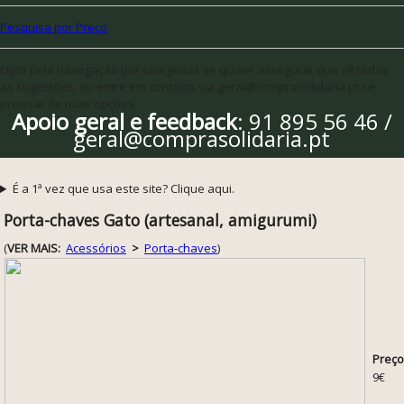
Pesquisa por Preço
Opte pela navegação por categorias se quiser assegurar que vê todas
as sugestões, ou entre em contacto via geral@comprasolidaria.pt se
precisar de mais opções
Apoio geral e feedback
: 91 895 56 46 /
geral@comprasolidaria.pt
É a 1ª vez que usa este site? Clique aqui.
Porta-chaves Gato (artesanal, amigurumi)
(
VER MAIS:
Acessórios
>
Porta-chaves
)
Preço
9€