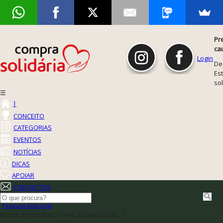
Pr
ca
Login
De
Est
so
☰
|
CONCEITO
CATEGORIAS
EVENTOS
NOTÍCIAS
DICAS
APOIAR
CONTACTOS
Pesquisa Avançada
(nome do produto, nome da instituição,...)