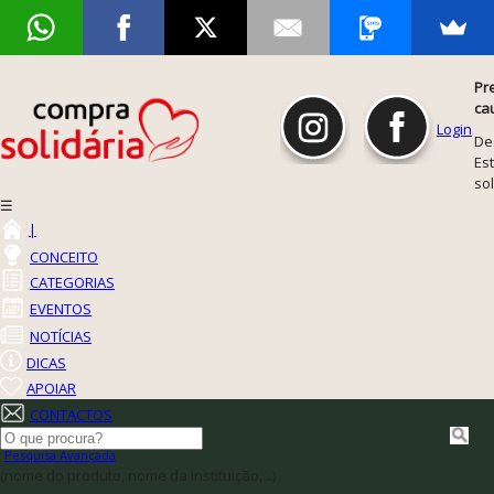
Pr
ca
Login
De
Est
so
☰
|
CONCEITO
CATEGORIAS
EVENTOS
NOTÍCIAS
DICAS
APOIAR
CONTACTOS
Pesquisa Avançada
(nome do produto, nome da instituição,...)