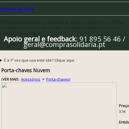
Pesquisa por Preço
Opte pela navegação por categorias se quiser assegurar que vê todas
as sugestões, ou entre em contacto via geral@comprasolidaria.pt se
precisar de mais opções
Apoio geral e feedback
: 91 895 56 46 /
geral@comprasolidaria.pt
É a 1ª vez que usa este site? Clique aqui.
Porta-chaves Nuvem
(
VER MAIS:
Acessórios
>
Porta-chaves
)
Preço
3.5€
Entid