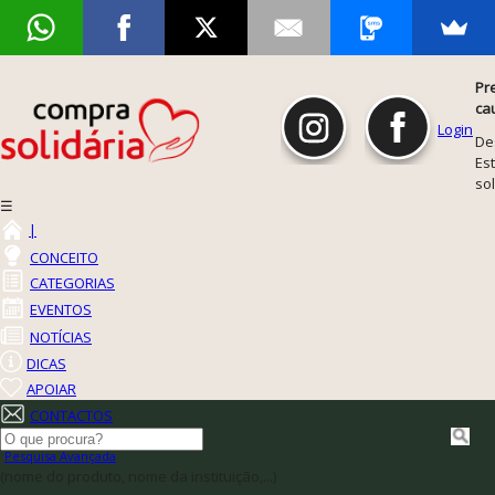
Pr
ca
Login
De
Est
so
☰
|
CONCEITO
CATEGORIAS
EVENTOS
NOTÍCIAS
DICAS
APOIAR
CONTACTOS
Pesquisa Avançada
(nome do produto, nome da instituição,...)