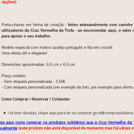
opções).
Porta-chaves em forma de coração -
feitos artesanalmente com carinho 
utilizadores da Cruz Vermelha da Trofa - ao encomendar aqui, o valor r
para apoiar o seu trabalho
.
Modelo especial
com motivo azulejo português e fita em crochê.
Uma oferta útil e elegante!
Dimensões aproximadas: 6,5 cm x 6,5 cm
Preço unitário:
- Sem etiqueta personalizada - 3.50€
- Com etiqueta personalizada (ver exemplo da foto, por exemplo para oferta
Como Comprar / Reservar / Contactar:
ℹ️ Se tiver dúvidas, clique aqui para ler ou contacte geral@comprasolidaria
eja aqui como comprar os produtos solidários que a Cruz Vermelha da 
tualmente
(este produto não está disponível de momento mas há várias o