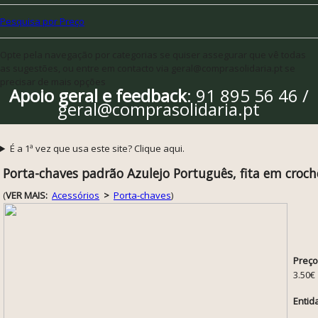
Pesquisa por Preço
Opte pela navegação por categorias se quiser assegurar que vê todas
as sugestões, ou entre em contacto via geral@comprasolidaria.pt se
precisar de mais opções
Apoio geral e feedback
: 91 895 56 46 /
geral@comprasolidaria.pt
É a 1ª vez que usa este site? Clique aqui.
Porta-chaves padrão Azulejo Português, fita em croch
(
VER MAIS:
Acessórios
>
Porta-chaves
)
Preço
3.50€
Entid