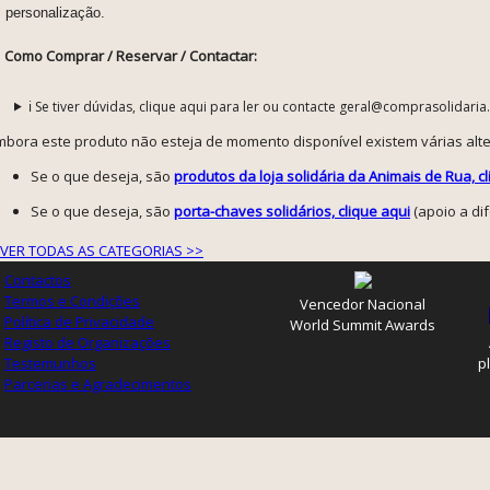
personalização.
Como Comprar / Reservar / Contactar:
ℹ️ Se tiver dúvidas, clique aqui para ler ou contacte geral@comprasolidaria
mbora este produto não esteja de momento disponível existem várias alte
Se o que deseja, são
produtos da loja solidária da Animais de Rua, c
Se o que deseja, são
porta-chaves solidários, clique aqui
(apoio a di
VER TODAS AS CATEGORIAS >>
Contactos
Termos e Condições
Vencedor Nacional
Política de Privacidade
World Summit Awards
Registo de Organizações
Testemunhos
p
Parcerias e Agradecimentos