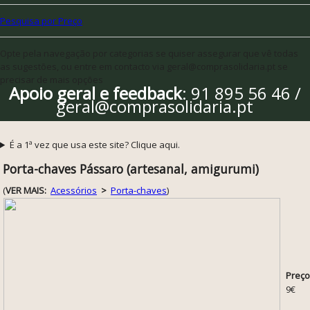
Pesquisa por Preço
Opte pela navegação por categorias se quiser assegurar que vê todas
as sugestões, ou entre em contacto via geral@comprasolidaria.pt se
precisar de mais opções
Apoio geral e feedback
: 91 895 56 46 /
geral@comprasolidaria.pt
É a 1ª vez que usa este site? Clique aqui.
Porta-chaves Pássaro (artesanal, amigurumi)
(
VER MAIS:
Acessórios
>
Porta-chaves
)
Preço
9€