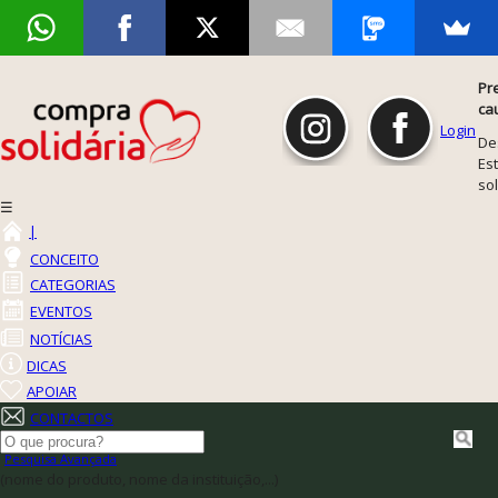
Pr
ca
Login
De
Est
so
☰
|
CONCEITO
CATEGORIAS
EVENTOS
NOTÍCIAS
DICAS
APOIAR
CONTACTOS
Pesquisa Avançada
(nome do produto, nome da instituição,...)