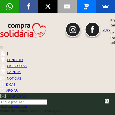
Pr
ca
Login
De
Est
so
☰
|
CONCEITO
CATEGORIAS
EVENTOS
NOTÍCIAS
DICAS
APOIAR
CONTACTOS
Pesquisa Avançada
(nome do produto, nome da instituição,...)