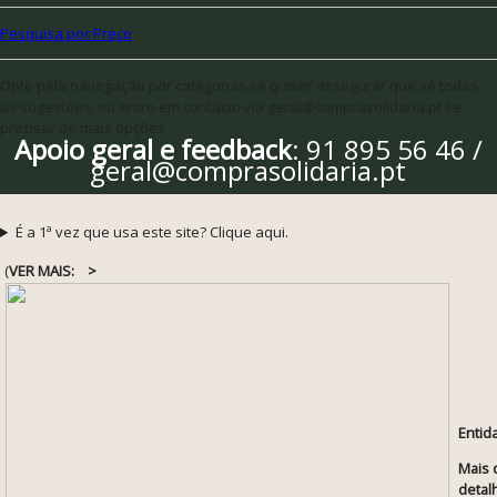
Pesquisa por Preço
Opte pela navegação por categorias se quiser assegurar que vê todas
as sugestões, ou entre em contacto via geral@comprasolidaria.pt se
precisar de mais opções
Apoio geral e feedback
: 91 895 56 46 /
geral@comprasolidaria.pt
É a 1ª vez que usa este site? Clique aqui.
(
VER MAIS:
>
Entid
Mais 
detal