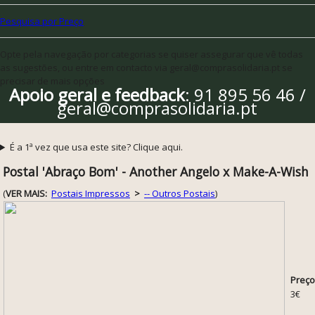
Pesquisa por Preço
Opte pela navegação por categorias se quiser assegurar que vê todas
as sugestões, ou entre em contacto via geral@comprasolidaria.pt se
precisar de mais opções
Apoio geral e feedback
: 91 895 56 46 /
geral@comprasolidaria.pt
É a 1ª vez que usa este site? Clique aqui.
Postal 'Abraço Bom' - Another Angelo x Make-A-Wish
(
VER MAIS:
Postais Impressos
>
-- Outros Postais
)
Preço
3€