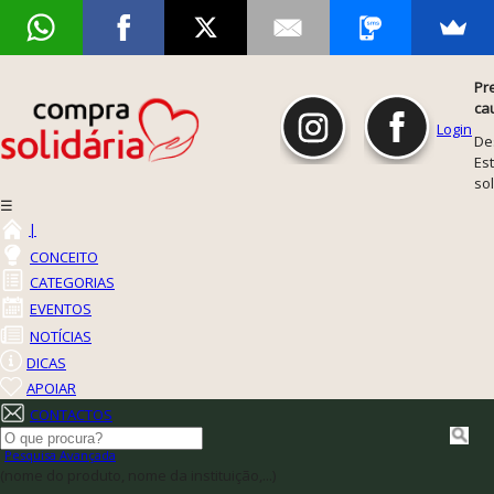
Pr
ca
Login
De
Est
so
☰
|
CONCEITO
CATEGORIAS
EVENTOS
NOTÍCIAS
DICAS
APOIAR
CONTACTOS
Pesquisa Avançada
(nome do produto, nome da instituição,...)