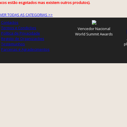
acos estão esgotados mas existem outros produtos).
VER TODAS AS CATEGORIAS >>
Contactos
Termos e Condições
Vencedor Nacional
Política de Privacidade
World Summit Awards
Registo de Organizações
Testemunhos
p
Parcerias e Agradecimentos