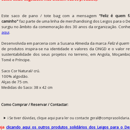
Este saco de pano / tote bag com a mensagem
"Feliz é quem 
caminho"
faz parte de uma linha de merchandising dos Leigos para o D
surgiu no âmbito da comemoração dos 30 anos da organização. Conheç
aqui
.
Desenvolvida em parceria com a Susana Almeida da marca
Feliz é quem 
de produtos inspira-se na identidade e valores da ONGD e o valor re
sustentabilidade dos seus projetos no terreno,
em Angola, Moçambiq
Tomé e Príncipe.
Saco Cor Natural/ crú.
100% algodão.
Alças de 75 cm.
Medidas do Saco: 38 x 42 cm
Como Comprar / Reservar / Contactar:
ℹ️ Se tiver dúvidas, clique aqui para ler ou contacte geral@comprasolidaria
eja
clicando aqui os outros produtos solidários dos Leigos para o D