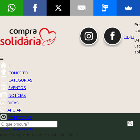
Pr
ca
Login
De
Est
so
☰
|
CONCEITO
CATEGORIAS
EVENTOS
NOTÍCIAS
DICAS
APOIAR
CONTACTOS
Pesquisa Avançada
(nome do produto, nome da instituição,...)