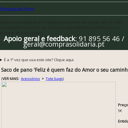
Pesquisa por Preço
Opte pela navegação por categorias se quiser assegurar que vê todas
as sugestões, ou entre em contacto via geral@comprasolidaria.pt se
precisar de mais opções
Apoio geral e feedback
: 91 895 56 46 /
geral@comprasolidaria.pt
É a 1ª vez que usa este site? Clique aqui.
Saco de pano 'Feliz é quem faz do Amor o seu caminh
(
VER MAIS:
Acessórios
>
Tote bags
)
Preço
5€
Entid