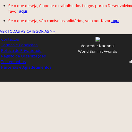
Se o que deseja, é apoiar o trabalho dos Leigos para o Desenvolvime
favor
aqui
;
Se o que deseja, são camisolas solidários, veja por favor
aqui
.
VER TODAS AS CATEGORIAS >>
Contactos
Termos e Condições
Vencedor Nacional
Política de Privacidade
World Summit Awards
Registo de Organizações
Testemunhos
p
Parcerias e Agradecimentos