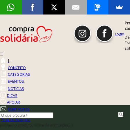
Pr
ca
Login
De
Est
so
☰
|
CONCEITO
CATEGORIAS
EVENTOS
NOTÍCIAS
DICAS
APOIAR
CONTACTOS
Pesquisa Avançada
(nome do produto, nome da instituição,...)