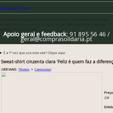
Pesquisa por Preço
Opte pela navegação por categorias se quiser assegurar que vê todas
as sugestões, ou entre em contacto via geral@comprasolidaria.pt se
precisar de mais opções
Apoio geral e feedback
: 91 895 56 46 /
geral@comprasolidaria.pt
É a 1ª vez que usa este site? Clique aqui.
Sweat-shirt cinzenta clara 'Feliz é quem faz a difere
(
VER MAIS:
Têxteis
>
Camisolas
)
Preço
20€
Entid