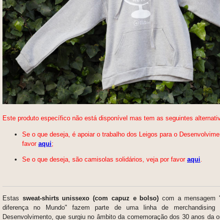
Este produto específico não está disponível mas tem as seguintes alternati
Se o que deseja, é apoiar o trabalho dos Leigos para o Desenvolvimen
favor
aqui
;
Se o que deseja, são camisolas solidários, veja por favor
aqui
.
Estas
sweat-shirts unissexo (com capuz e bolso)
com a mensagem "
diferença no Mundo" fazem parte de uma linha de merchandising
Desenvolvimento, que surgiu no âmbito da comemoração dos 30 anos da 