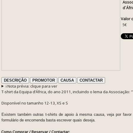
Assoc
d`Áfri
Valor 
5€
DESCRIÇÃO
PROMOTOR
CAUSA
CONTACTAR
ℹ️ Nota prévia: clique para ver
T-shirt da Equipa d’África, do ano 2011, incluindo o lema da Associação: 
Disponível no tamanho 12-13, XS e S
Existem também outras t-shirts de apoio à mesma causa, veja por favo
formulário de encomenda basta escrever quais deseja.
Como Comprar / Reservar / Contactar: