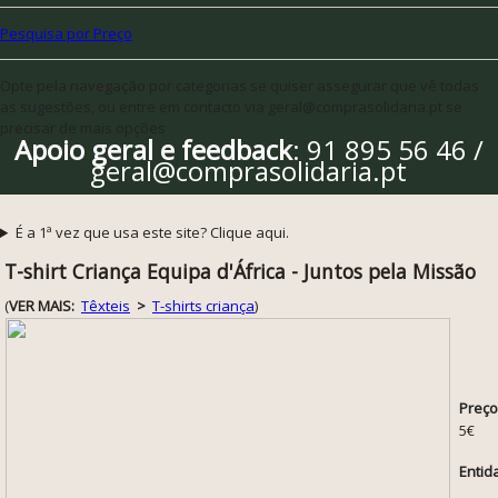
Pesquisa por Preço
Opte pela navegação por categorias se quiser assegurar que vê todas
as sugestões, ou entre em contacto via geral@comprasolidaria.pt se
precisar de mais opções
Apoio geral e feedback
: 91 895 56 46 /
geral@comprasolidaria.pt
É a 1ª vez que usa este site? Clique aqui.
T-shirt Criança Equipa d'África - Juntos pela Missão
(
VER MAIS:
Têxteis
>
T-shirts criança
)
Preço
5€
Entid