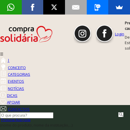
Pr
ca
Login
De
Est
so
☰
|
CONCEITO
CATEGORIAS
EVENTOS
NOTÍCIAS
DICAS
APOIAR
CONTACTOS
Pesquisa Avançada
(nome do produto, nome da instituição,...)