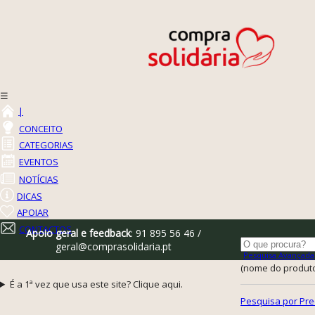
☰
|
CONCEITO
CATEGORIAS
EVENTOS
NOTÍCIAS
DICAS
APOIAR
CONTACTOS
Apoio geral e feedback
: 91 895 56 46 /
geral@comprasolidaria.pt
Pesquisa Avançada
(nome do produto,
É a 1ª vez que usa este site? Clique aqui.
Pesquisa por Pre