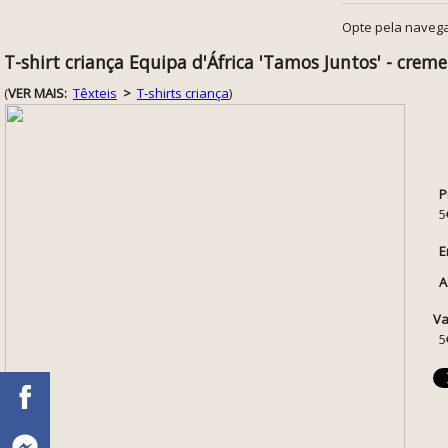
Opte pela navega
T-shirt criança Equipa d'África 'Tamos Juntos' - creme
(
VER MAIS:
Têxteis
>
T-shirts criança
)
P
5
E
A
Va
5