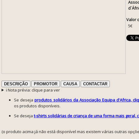
Assoc
d`Áfri
Valor 
5€
DESCRIÇÃO
PROMOTOR
CAUSA
CONTACTAR
ℹ️ Nota prévia: clique para ver
Se deseja
produtos solidários da Associação Equipa d'Africa, cli
os produtos disponíveis.
Se deseja
t-shirts solidárias de criança de uma forma mais geral, c
(o produto acima já não está disponível mas existem várias outras opçõe