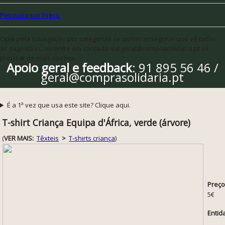
Pesquisa por Preço
Opte pela navegação por categorias se quiser assegurar que vê todas
as sugestões, ou entre em contacto via geral@comprasolidaria.pt se
precisar de mais opções
Apoio geral e feedback
: 91 895 56 46 /
geral@comprasolidaria.pt
É a 1ª vez que usa este site? Clique aqui.
T-shirt Criança Equipa d'África, verde (árvore)
(
VER MAIS:
Têxteis
>
T-shirts criança
)
Preço
5€
Entid