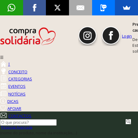
Pr
ca
Login
De
Est
so
☰
|
CONCEITO
CATEGORIAS
EVENTOS
NOTÍCIAS
DICAS
APOIAR
CONTACTOS
Pesquisa Avançada
(nome do produto, nome da instituição,...)